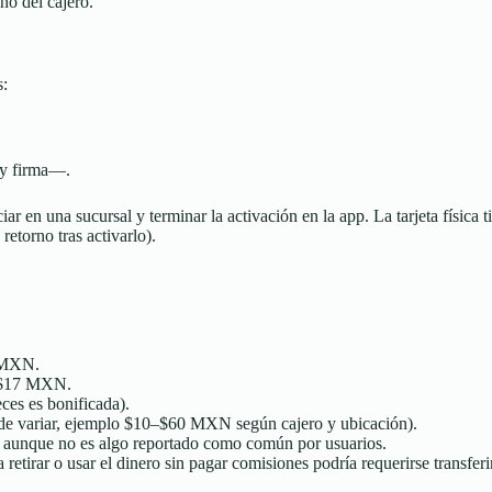
ño del cajero.
s:
o y firma—.
iniciar en una sucursal y terminar la activación en la app. La tarjeta fís
 retorno tras activarlo).
5 MXN.
≈ $17 MXN.
ces es bonificada).
uede variar, ejemplo $10–$60 MXN según cajero y ubicación).
s, aunque no es algo reportado como común por usuarios.
retirar o usar el dinero sin pagar comisiones podría requerirse transferi