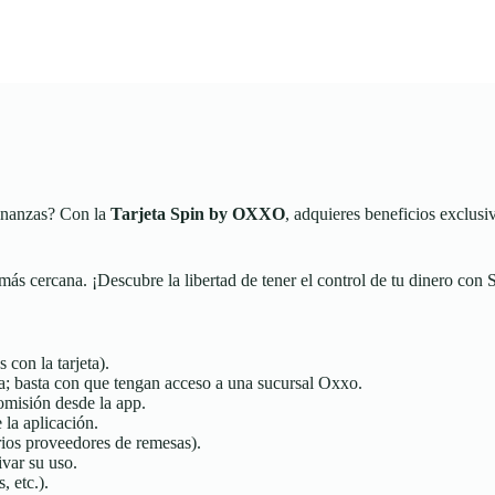
finanzas? Con la
Tarjeta Spin by OXXO
, adquieres beneficios exclusi
 más cercana. ¡Descubre la libertad de tener el control de tu dinero c
 con la tarjeta).
ia; basta con que tengan acceso a una sucursal Oxxo.
comisión desde la app.
la aplicación.
rios proveedores de remesas).
ivar su uso.
 etc.).