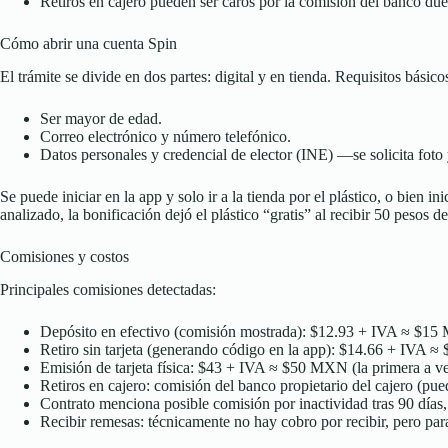
Retiros en cajero pueden ser caros por la comisión del banco due
Cómo abrir una cuenta Spin
El trámite se divide en dos partes: digital y en tienda. Requisitos básico
Ser mayor de edad.
Correo electrónico y número telefónico.
Datos personales y credencial de elector (INE) —se solicita fot
Se puede iniciar en la app y solo ir a la tienda por el plástico, o bien 
analizado, la bonificación dejó el plástico “gratis” al recibir 50 pesos de
Comisiones y costos
Principales comisiones detectadas:
Depósito en efectivo (comisión mostrada): $12.93 + IVA ≈ $1
Retiro sin tarjeta (generando código en la app): $14.66 + IVA 
Emisión de tarjeta física: $43 + IVA ≈ $50 MXN (la primera a ve
Retiros en cajero: comisión del banco propietario del cajero (p
Contrato menciona posible comisión por inactividad tras 90 día
Recibir remesas: técnicamente no hay cobro por recibir, pero para 