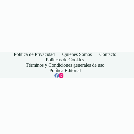
Política de Privacidad
Quienes Somos
Contacto
Políticas de Cookies
Términos y Condiciones generales de uso
Política Editorial
© 2026 Ecodins is operated by New Vision Marketing LTDA -
CNPJ 41.958.493/0001-54.
Rua Conde Moutinho, 1825 - sala 1, Bairro Condados da Lagoa -
Lagoa Santa/MG - Brasil
contato@ecodins.com
Ecodins no es una institución financiera. La información disponible en este sitio tiene
carácter informativo y no constituye una oferta de crédito. Trabajamos para mantener
la información actualizada, pero puede diferir de la que ofrecen las instituciones