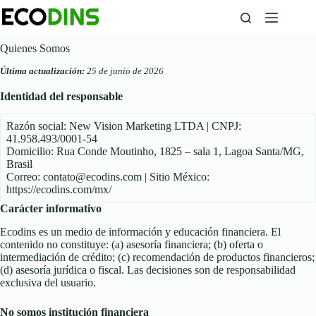
Saltar
al
contenido
Quienes Somos
Última actualización:
25 de junio de 2026
Identidad del responsable
Razón social: New Vision Marketing LTDA | CNPJ:
41.958.493/0001-54
Domicilio: Rua Conde Moutinho, 1825 – sala 1, Lagoa Santa/MG,
Brasil
Correo:
contato@ecodins.com
| Sitio México:
https://ecodins.com/mx/
Carácter informativo
Ecodins es un medio de información y educación financiera. El
contenido no constituye: (a) asesoría financiera; (b) oferta o
intermediación de crédito; (c) recomendación de productos financieros;
(d) asesoría jurídica o fiscal. Las decisiones son de responsabilidad
exclusiva del usuario.
No somos institución financiera