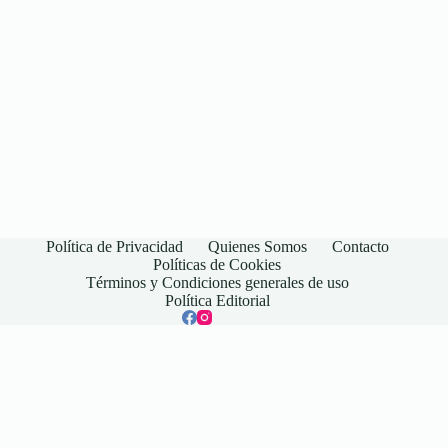
Política de Privacidad
Quienes Somos
Contacto
Políticas de Cookies
Términos y Condiciones generales de uso
Política Editorial
© 2026 Ecodins is operated by New Vision Marketing LTDA -
CNPJ 41.958.493/0001-54.
Rua Conde Moutinho, 1825 - sala 1, Bairro Condados da Lagoa -
Lagoa Santa/MG - Brasil
contato@ecodins.com