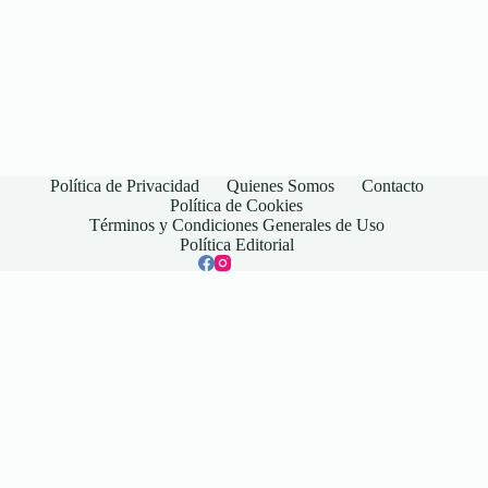
Política de Privacidad
Quienes Somos
Contacto
Política de Cookies
Términos y Condiciones Generales de Uso
Política Editorial
© 2026 Ecodins is operated by New Vision Marketing LTDA -
CNPJ 41.958.493/0001-54.
Rua Conde Moutinho, 1825 - sala 1, Bairro Condados da Lagoa -
Lagoa Santa/MG - Brasil
contato@ecodins.com
Ecodins no es una institución financiera. La información disponible en este sitio tiene
carácter informativo y no constituye una oferta de crédito. Trabajamos para mantener
la información actualizada, pero puede diferir de la que ofrecen las instituciones
financieras. Lea siempre los términos y condiciones de las instituciones financieras