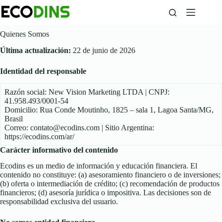
Skip
to
content
Quienes Somos
Última actualización:
22 de junio de 2026
Identidad del responsable
Razón social: New Vision Marketing LTDA | CNPJ:
41.958.493/0001-54
Domicilio: Rua Conde Moutinho, 1825 – sala 1, Lagoa Santa/MG,
Brasil
Correo:
contato@ecodins.com
| Sitio Argentina:
https://ecodins.com/ar/
Carácter informativo del contenido
Ecodins es un medio de información y educación financiera. El
contenido no constituye: (a) asesoramiento financiero o de inversiones;
(b) oferta o intermediación de crédito; (c) recomendación de productos
financieros; (d) asesoría jurídica o impositiva. Las decisiones son de
responsabilidad exclusiva del usuario.