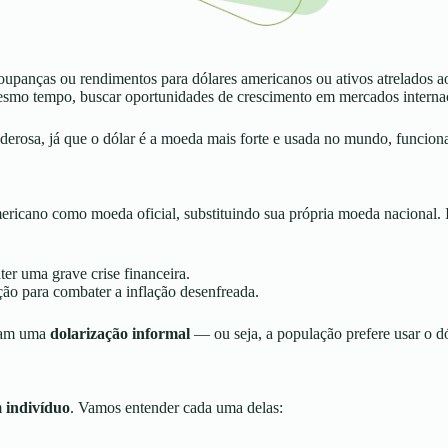
 poupanças ou rendimentos para dólares americanos ou ativos atrelados a
mo tempo, buscar oportunidades de crescimento em mercados internac
 poderosa, já que o dólar é a moeda mais forte e usada no mundo, func
mericano como moeda oficial, substituindo sua própria moeda nacional.
r uma grave crise financeira.
ão para combater a inflação desenfreada.
ciam uma
dolarização informal
— ou seja, a população prefere usar o dó
m
indivíduo
. Vamos entender cada uma delas: