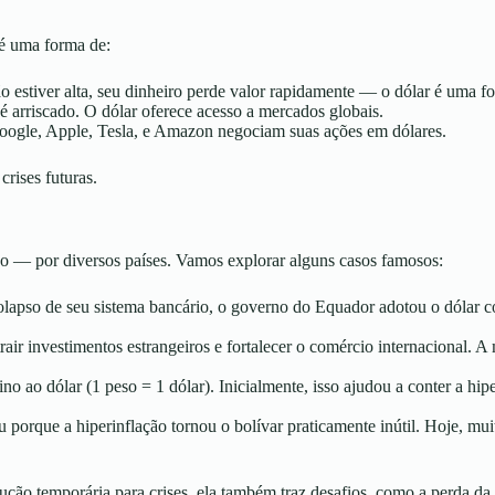
 é uma forma de:
ão estiver alta, seu dinheiro perde valor rapidamente — o dólar é uma 
é arriscado. O dólar oferece acesso a mercados globais.
gle, Apple, Tesla, e Amazon negociam suas ações em dólares.
crises futuras.
ão — por diversos países. Vamos explorar alguns casos famosos:
lapso de seu sistema bancário, o governo do Equador adotou o dólar co
ir investimentos estrangeiros e fortalecer o comércio internacional. A
no ao dólar (1 peso = 1 dólar). Inicialmente, isso ajudou a conter a hip
u porque a hiperinflação tornou o bolívar praticamente inútil. Hoje, 
ção temporária para crises, ela também traz desafios, como a perda da