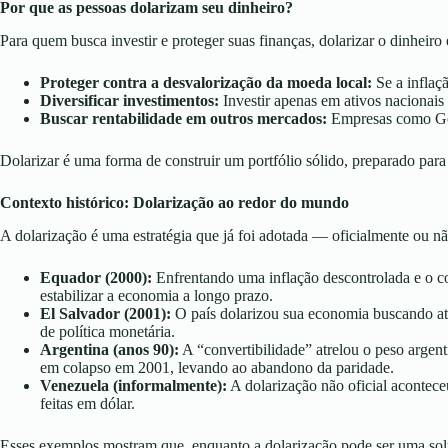
Por que as pessoas dolarizam seu dinheiro?
Para quem busca investir e proteger suas finanças, dolarizar o dinheiro
Proteger contra a desvalorização da moeda local:
Se a inflaç
Diversificar investimentos:
Investir apenas em ativos nacionais 
Buscar rentabilidade em outros mercados:
Empresas como Goo
Dolarizar é uma forma de construir um portfólio sólido, preparado para 
Contexto histórico: Dolarização ao redor do mundo
A dolarização é uma estratégia que já foi adotada — oficialmente ou n
Equador (2000):
Enfrentando uma inflação descontrolada e o co
estabilizar a economia a longo prazo.
El Salvador (2001):
O país dolarizou sua economia buscando atra
de política monetária.
Argentina (anos 90):
A “convertibilidade” atrelou o peso argenti
em colapso em 2001, levando ao abandono da paridade.
Venezuela (informalmente):
A dolarização não oficial acontece
feitas em dólar.
Esses exemplos mostram que, enquanto a dolarização pode ser uma solu