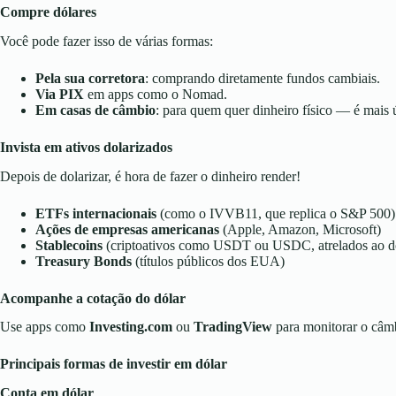
Compre dólares
Você pode fazer isso de várias formas:
Pela sua corretora
: comprando diretamente fundos cambiais.
Via PIX
em apps como o Nomad.
Em casas de câmbio
: para quem quer dinheiro físico — é mais ú
Invista em ativos dolarizados
Depois de dolarizar, é hora de fazer o dinheiro render!
ETFs internacionais
(como o IVVB11, que replica o S&P 500)
Ações de empresas americanas
(Apple, Amazon, Microsoft)
Stablecoins
(criptoativos como USDT ou USDC, atrelados ao d
Treasury Bonds
(títulos públicos dos EUA)
Acompanhe a cotação do dólar
Use apps como
Investing.com
ou
TradingView
para monitorar o câmb
Principais formas de investir em dólar
Conta em dólar