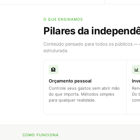
O QUE ENSINAMOS
Pilares da independê
Conteúdo pensado para todos os públicos — d
estruturada.
🏦
📊
Orçamento pessoal
Inv
Controle seus gastos sem abrir mão
Rend
do que importa. Métodos simples
Do 
para qualquer realidade.
com
COMO FUNCIONA