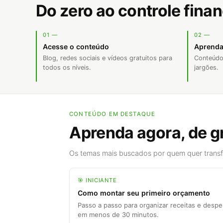
Do zero ao controle fina
01 —
02 —
Acesse o conteúdo
Aprenda
Blog, redes sociais e vídeos gratuitos para
Conteúdo
todos os níveis.
jargões.
CONTEÚDO EM DESTAQUE
Aprenda agora, de g
Os temas mais buscados por quem quer transfo
🎯 INICIANTE
Como montar seu primeiro orçamento
Passo a passo para organizar receitas e desp
em menos de 30 minutos.