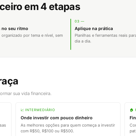
nceiro em 4 etapas
03 —
 no seu ritmo
Aplique na prática
 organizado por tema e nível, sem
Planilhas e ferramentas reais par
dia a dia.
raça
rmar sua vida financeira.
📈 INTERMEDIÁRIO
🏠 
Onde investir com pouco dinheiro
Fin
esas
As melhores opções para quem começa a investir
Com
com R$50, R$100 ou R$500.
pat