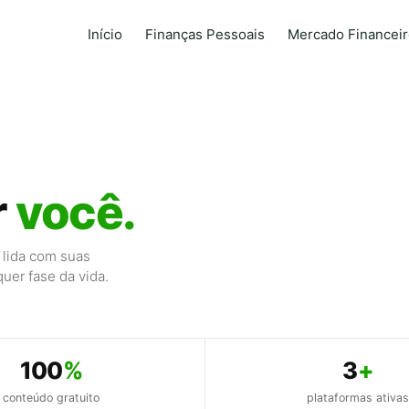
Início
Finanças Pessoais
Mercado Financei
r
você.
lida com suas
uer fase da vida.
100
%
3
+
conteúdo gratuito
plataformas ativa