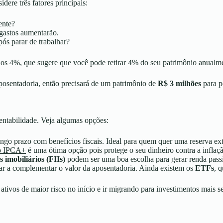
dere três fatores principais:
ente?
gastos aumentarão.
ós parar de trabalhar?
 dos 4%, que sugere que você pode retirar 4% do seu patrimônio anualm
osentadoria, então precisará de um patrimônio de
R$ 3 milhões
para p
rentabilidade. Veja algumas opções:
o prazo com benefícios fiscais. Ideal para quem quer uma reserva ex
o IPCA+
é uma ótima opção pois protege o seu dinheiro contra a inflaç
 imobiliários (FIIs)
podem ser uma boa escolha para gerar renda passi
ar a complementar o valor da aposentadoria. Ainda existem os
ETFs
, 
r ativos de maior risco no início e ir migrando para investimentos mais