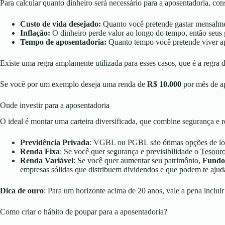
Para calcular quanto dinheiro será necessário para a aposentadoria, consi
Custo de vida desejado:
Quanto você pretende gastar mensalm
Inflação:
O dinheiro perde valor ao longo do tempo, então seus 
Tempo de aposentadoria:
Quanto tempo você pretende viver ap
Existe uma regra amplamente utilizada para esses casos, que é a regra
Se você por um exemplo deseja uma renda de
R$ 10.000
por mês de ap
Onde investir para a aposentadoria
O ideal é montar uma carteira diversificada, que combine segurança e 
Previdência Privada
: VGBL ou PGBL são ótimas opções de long
Renda Fixa
: Se você quer segurança e previsibilidade o
Tesour
Renda Variável
: Se você quer aumentar seu patrimônio,
Fundos
empresas sólidas que distribuem dividendos e que podem te ajud
Dica de ouro
: Para um horizonte acima de 20 anos, vale a pena inclui
Como criar o hábito de poupar para a aposentadoria?