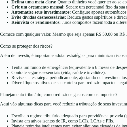
Defina uma meta clara:
Quanto dinheiro você quer ter ao se ap
Crie um orçamento mensal:
Separe um percentual fixo da sua 
Automatize seus investimentos:
Configure aportes automáticos 
Evite dívidas desnecessárias:
Reduza gastos supérfluos e direci
Reinvista os rendimentos:
Juros compostos fazem toda a difere
Comece com qualquer valor. Mesmo que seja apenas R$ 50,00 ou R$ 100,
Como se proteger dos riscos?
Além de investir, é importante adotar estratégias para minimizar riscos 
Tenha um fundo de emergência (equivalente a 6 meses de despes
Contrate seguros essenciais (vida, saúde e invalidez).
Revise sua estratégia periodicamente, ajustando os investimento
Diversifique os ativos de sua carteira para reduzir impactos negat
Planejamento tributário, como reduzir os gastos com os impostos?
Aqui vão algumas dicas para você reduzir a tributação de seus investi
Escolha o regime tributário adequado para
previdência privada
(p
Invista em ativos isentos de IR, como
LCIs, LCAs
e FIIs.
Planeje retiradas inteligentes para evitar alíquotas elevadas de i